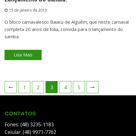
15 de janeiro de 2013
O bloco carnavalesco Baiacu de Alguém, que neste carnaval
completa 20 anos de folia, convida para o lançamento do
samba.
Leia Mais
Paginação
1
2
3
4
5
de
posts
CONTATOS
Fones: (48) 3235-1183
Celular: (48) 9971-7762