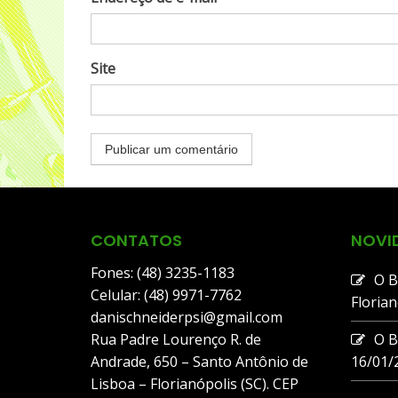
Site
CONTATOS
NOVI
Fones: (48) 3235-1183
O B
Celular: (48) 9971-7762
Floria
danischneiderpsi@gmail.com
Rua Padre Lourenço R. de
O B
Andrade, 650 – Santo Antônio de
16/01/
Lisboa – Florianópolis (SC). CEP