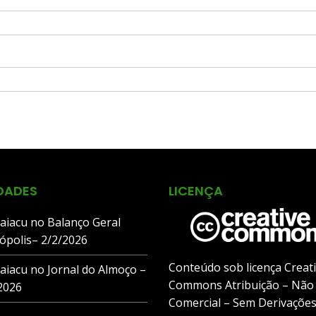
DADES
LICENÇA
aiacu no Balanço Geral
nópolis– 2/2/2026
Conteúdo sob licença Creat
aiacu no Jornal do Almoço –
Commons Atribuição – Não
2026
Comercial – Sem Derivações