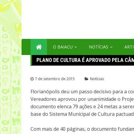
Pular
para
o
conteúdo
O BAIACU
NOTÍCIAS
ART
PLANO DE CULTURA É APROVADO PELA CÂ
7 de setembro de 2015
Notícias
Florianópolis deu um passo decisivo para a con
Vereadores aprovou por unanimidade o Projeto 
documento elenca 79 ações e 24 metas a serem
base do Sistema Municipal de Cultura pactuad
Com mais de 40 páginas, o documento fundamen