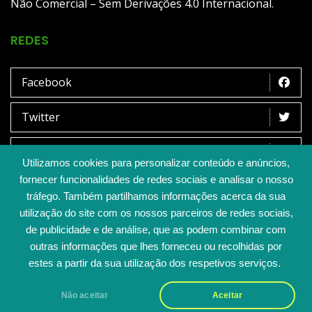
Não Comercial – Sem Derivações 4.0 Internacional.
REDES
Facebook
Twitter
Instagram
Utilizamos cookies para personalizar conteúdo e anúncios,
fornecer funcionalidades de redes sociais e analisar o nosso
Youtube
tráfego. Também partilhamos informações acerca da sua
utilização do site com os nossos parceiros de redes sociais,
de publicidade e de análise, que as podem combinar com
Copyrights © Associação Baiacu de
outras informações que lhes forneceu ou recolhidas por
Alguém
estes a partir da sua utilização dos respetivos serviços.
Não aceitar
Aceitar
Copyrights © Associação Baiacu de